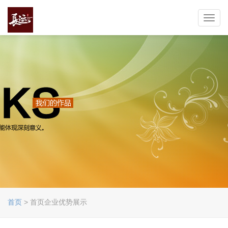
Toggl
navig
首页
> 首页企业优势展示