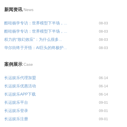
新闻资讯
News
酷哇杨学专访：世界模型下半场，...
08-03
酷哇杨学专访：世界模型下半场，...
08-03
权力的“致幻效应”：为什么很多...
08-03
华尔街终于开悟：AI巨头的终极护...
08-03
案例展示
Case
长运娱乐代理加盟
06-14
长运娱乐优惠活动
06-14
长运娱乐APP下载
06-14
长运娱乐平台
09-01
长运娱乐登录
09-01
长运娱乐注册
09-01