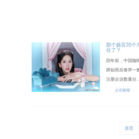
那个扬言35
住了？
四年前，中国咖
牌如雨后春笋一般
注册企业数量分..
公司新闻
首页