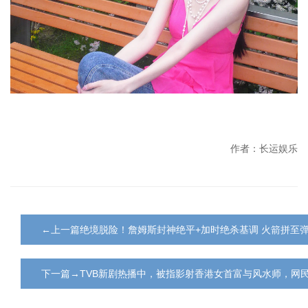
作者：长运娱乐
←上一篇绝境脱险！詹姆斯封神绝平+加时绝杀基调 火箭拼至
下一篇→TVB新剧热播中，被指影射香港女首富与风水师，网