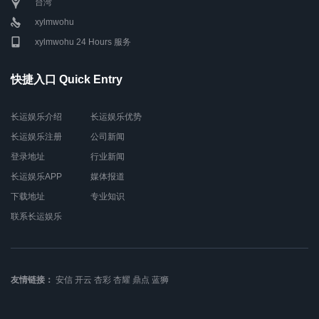
台湾
xylmwohu
xylmwohu 24 Hours 服务
快捷入口 Quick Entry
长运娱乐介绍
长运娱乐优势
长运娱乐注册
公司新闻
登录地址
行业新闻
长运娱乐APP
媒体报道
下载地址
专业知识
联系长运娱乐
友情链接：
安信
开云
杏彩
杏耀
鼎点
蓝狮