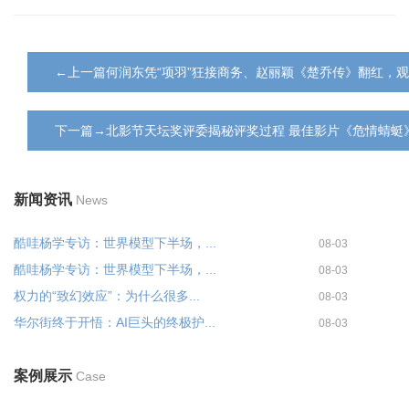
←上一篇何润东凭“项羽”狂接商务、赵丽颖《楚乔传》翻红，
下一篇→北影节天坛奖评委揭秘评奖过程 最佳影片《危情蜻蜓
新闻资讯
News
酷哇杨学专访：世界模型下半场，...
08-03
酷哇杨学专访：世界模型下半场，...
08-03
权力的“致幻效应”：为什么很多...
08-03
华尔街终于开悟：AI巨头的终极护...
08-03
案例展示
Case