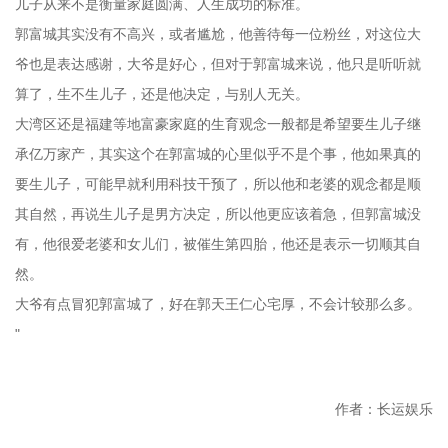
儿子从来不是衡量家庭圆满、人生成功的标准。
郭富城其实没有不高兴，或者尴尬，他善待每一位粉丝，对这位大
爷也是表达感谢，大爷是好心，但对于郭富城来说，他只是听听就
算了，生不生儿子，还是他决定，与别人无关。
大湾区还是福建等地富豪家庭的生育观念一般都是希望要生儿子继
承亿万家产，其实这个在郭富城的心里似乎不是个事，他如果真的
要生儿子，可能早就利用科技干预了，所以他和老婆的观念都是顺
其自然，再说生儿子是男方决定，所以他更应该着急，但郭富城没
有，他很爱老婆和女儿们，被催生第四胎，他还是表示一切顺其自
然。
大爷有点冒犯郭富城了，好在郭天王仁心宅厚，不会计较那么多。
"
作者：长运娱乐