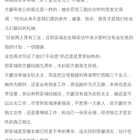
神围绕非常幸福，对于是否生儿子“不重要”。
方媛和老公的观点是一样的，她在官宣三胎出生时特意发文强
调：“性别从来不是我们爱的条件，健康、快乐、善良才是我们给女
儿们最好的礼物。
”目前两人育有三女，且郭富城在近期采访中表示暂时没有追生第四
胎的计划，一切随缘。
这也再次印证了他们“不刻意”的态度是贯穿始终的。
郭富城和方媛结婚九周年，夫妇双方都发文庆祝。
方媛没有做全职太太，而是把父母都接到香港帮忙照顾三个女儿，
她作为模特，还是会有很多工作，再说她作为天王嫂，本身也是自
带流量，所以和郭富城结婚后，方媛没有成为全职太太，她还是可
以出去工作，尽管郭富城身家很高，不愁养一大家人，但方媛作为
独立女性，还是要继续工作，给自己一份安全感，经济独立才是女
性的真正独立。
郭富城是安徽女婿已经是不争的事实，这次回到安徽演出，估计也