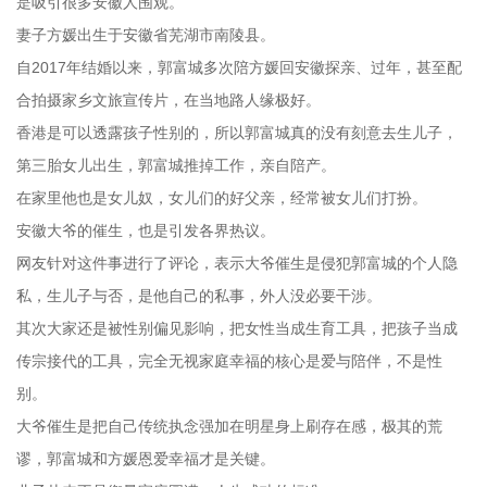
是吸引很多安徽人围观。
妻子方媛出生于安徽省芜湖市南陵县。
自2017年结婚以来，郭富城多次陪方媛回安徽探亲、过年，甚至配
合拍摄家乡文旅宣传片，在当地路人缘极好。
香港是可以透露孩子性别的，所以郭富城真的没有刻意去生儿子，
第三胎女儿出生，郭富城推掉工作，亲自陪产。
在家里他也是女儿奴，女儿们的好父亲，经常被女儿们打扮。
安徽大爷的催生，也是引发各界热议。
网友针对这件事进行了评论，表示大爷催生是侵犯郭富城的个人隐
私，生儿子与否，是他自己的私事，外人没必要干涉。
其次大家还是被性别偏见影响，把女性当成生育工具，把孩子当成
传宗接代的工具，完全无视家庭幸福的核心是爱与陪伴，不是性
别。
大爷催生是把自己传统执念强加在明星身上刷存在感，极其的荒
谬，郭富城和方媛恩爱幸福才是关键。