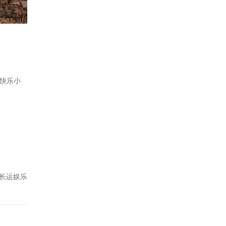
“快乐小
长运娱乐