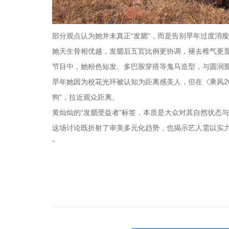
部分观点认为她并未真正“发腮”，而是告别早年过度消
她天生骨相优越，发腮后五官比例更协调，褪去稚气更
节目中，她粉色短发、多巴胺穿搭等鬼马造型，与圆润
早年她因为校花光环被认知为距离感美人，但在《乘风2
狗”，拉近观众距离。
黄灿灿的“发腮受益者”标签，本质是大众对其自然状态
这场讨论既折射了审美多元化趋势，也揭示艺人需以实
"