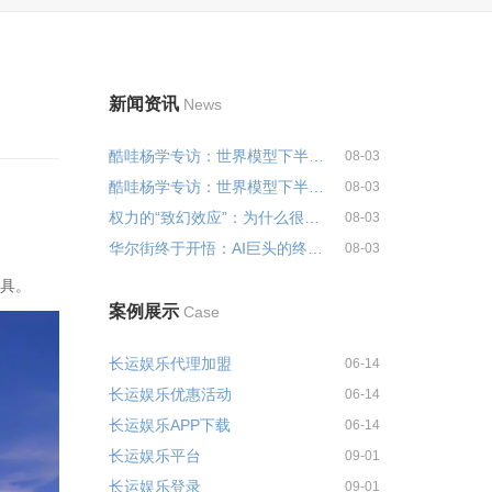
新闻资讯
News
酷哇杨学专访：世界模型下半场，...
08-03
酷哇杨学专访：世界模型下半场，...
08-03
权力的“致幻效应”：为什么很多...
08-03
华尔街终于开悟：AI巨头的终极护...
08-03
兼具。
案例展示
Case
长运娱乐代理加盟
06-14
长运娱乐优惠活动
06-14
长运娱乐APP下载
06-14
长运娱乐平台
09-01
长运娱乐登录
09-01