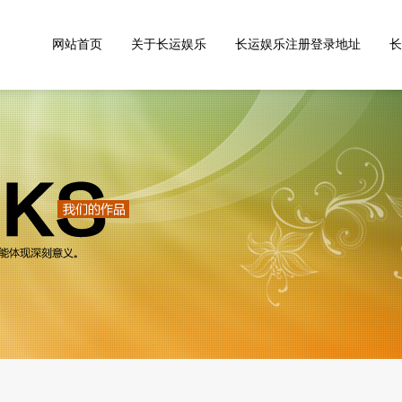
网站首页
关于长运娱乐
长运娱乐注册登录地址
长