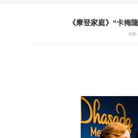
《摩登家庭》“卡梅隆
日期：2