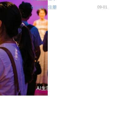
长运娱乐注册
09-01