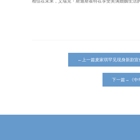
←上一篇麦家琪罕见现身新剧宣传
下一篇→《中