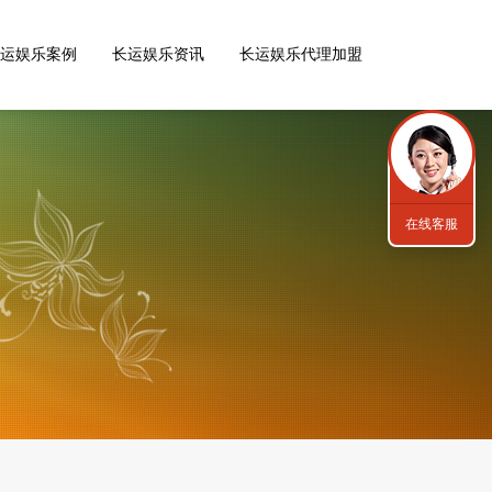
运娱乐案例
长运娱乐资讯
长运娱乐代理加盟
在线客服