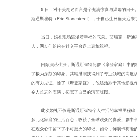
	9 日，对于美剧迷而言是个充满惊喜与温馨的日子。据外媒报道，在热门美剧《摩登家庭》中成功塑造 “卡梅隆” 一角的演员艾瑞克・
	当日，婚礼现场满溢着幸福的气息。艾瑞克・斯通斯崔特与新婚妻子深情拥吻、甜蜜相偎，每一个瞬间都散发着浓浓的爱意，羡煞旁
	回顾演艺生涯，斯通斯崔特凭借《摩登家庭》中的精彩演绎声名大噪。他将卡梅隆的热情、幽默、细腻诠释得淋漓尽致，给观众留下
了极为深刻的印象。其精湛演技得到了专业领域的高度
的有力见证。除了《摩登家庭》，他还活跃于其他影视
	此次婚礼不仅是斯通斯崔特个人生活的幸福里程碑，也引发了粉丝们对《摩登家庭》的集体回忆杀。这部经典美剧以独特视角展现了
多元化家庭的生活百态，收获了全球观众的喜爱。剧中
在观众心中留下了不可磨灭的印记。如今，饰演卡梅隆