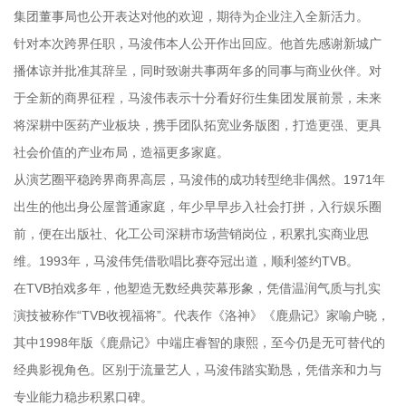
集团董事局也公开表达对他的欢迎，期待为企业注入全新活力。
针对本次跨界任职，马浚伟本人公开作出回应。他首先感谢新城广
播体谅并批准其辞呈，同时致谢共事两年多的同事与商业伙伴。对
于全新的商界征程，马浚伟表示十分看好衍生集团发展前景，未来
将深耕中医药产业板块，携手团队拓宽业务版图，打造更强、更具
社会价值的产业布局，造福更多家庭。
从演艺圈平稳跨界商界高层，马浚伟的成功转型绝非偶然。1971年
出生的他出身公屋普通家庭，年少早早步入社会打拼，入行娱乐圈
前，便在出版社、化工公司深耕市场营销岗位，积累扎实商业思
维。1993年，马浚伟凭借歌唱比赛夺冠出道，顺利签约TVB。
在TVB拍戏多年，他塑造无数经典荧幕形象，凭借温润气质与扎实
演技被称作“TVB收视福将”。代表作《洛神》《鹿鼎记》家喻户晓，
其中1998年版《鹿鼎记》中端庄睿智的康熙，至今仍是无可替代的
经典影视角色。区别于流量艺人，马浚伟踏实勤恳，凭借亲和力与
专业能力稳步积累口碑。