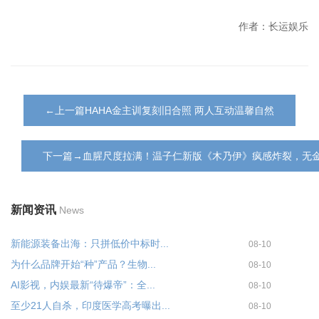
作者：长运娱乐
←上一篇HAHA金主训复刻旧合照 两人互动温馨自然
下一篇→血腥尺度拉满！温子仁新版《木乃伊》疯感炸裂，无
新闻资讯
News
新能源装备出海：只拼低价中标时...
08-10
为什么品牌开始“种”产品？生物...
08-10
AI影视，内娱最新“待爆帝”：全...
08-10
至少21人自杀，印度医学高考曝出...
08-10