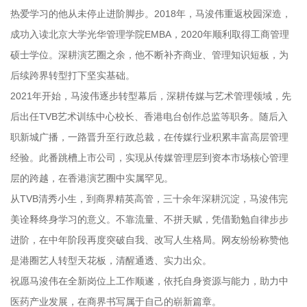
热爱学习的他从未停止进阶脚步。2018年，马浚伟重返校园深造，
成功入读北京大学光华管理学院EMBA，2020年顺利取得工商管理
硕士学位。深耕演艺圈之余，他不断补齐商业、管理知识短板，为
后续跨界转型打下坚实基础。
2021年开始，马浚伟逐步转型幕后，深耕传媒与艺术管理领域，先
后出任TVB艺术训练中心校长、香港电台创作总监等职务。随后入
职新城广播，一路晋升至行政总裁，在传媒行业积累丰富高层管理
经验。此番跳槽上市公司，实现从传媒管理层到资本市场核心管理
层的跨越，在香港演艺圈中实属罕见。
从TVB清秀小生，到商界精英高管，三十余年深耕沉淀，马浚伟完
美诠释终身学习的意义。不靠流量、不拼天赋，凭借勤勉自律步步
进阶，在中年阶段再度突破自我、改写人生格局。网友纷纷称赞他
是港圈艺人转型天花板，清醒通透、实力出众。
祝愿马浚伟在全新岗位上工作顺遂，依托自身资源与能力，助力中
医药产业发展，在商界书写属于自己的崭新篇章。