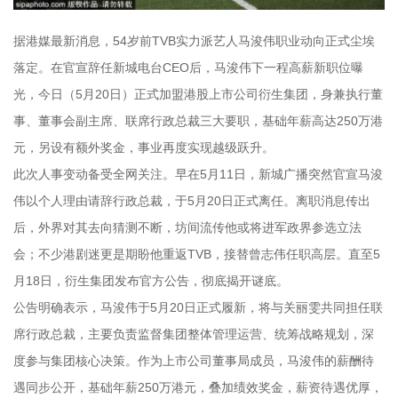
据港媒最新消息，54岁前TVB实力派艺人马浚伟职业动向正式尘埃
落定。在官宣辞任新城电台CEO后，马浚伟下一程高薪新职位曝
光，今日（5月20日）正式加盟港股上市公司衍生集团，身兼执行董
事、董事会副主席、联席行政总裁三大要职，基础年薪高达250万港
元，另设有额外奖金，事业再度实现越级跃升。
此次人事变动备受全网关注。早在5月11日，新城广播突然官宣马浚
伟以个人理由请辞行政总裁，于5月20日正式离任。离职消息传出
后，外界对其去向猜测不断，坊间流传他或将进军政界参选立法
会；不少港剧迷更是期盼他重返TVB，接替曾志伟任职高层。直至5
月18日，衍生集团发布官方公告，彻底揭开谜底。
公告明确表示，马浚伟于5月20日正式履新，将与关丽雯共同担任联
席行政总裁，主要负责监督集团整体管理运营、统筹战略规划，深
度参与集团核心决策。作为上市公司董事局成员，马浚伟的薪酬待
遇同步公开，基础年薪250万港元，叠加绩效奖金，薪资待遇优厚，