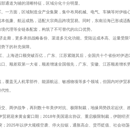
西部通道为辅的清晰特征，区域分化十分明显。
军。一方面，区域制造业产业集聚，集中布局机械、电气、车辆等对伊核
成本低廉、航运成熟，适配大宗商品跨境贸易。同时，东南沿海已形成适
跨境代理等全链条配套，构筑了不可替代的出口优势。
亚经济走廊，更多承担战略备份、渠道多元化功能。受陆运成本高、运量受限
局势下的补充保障。
浙江、上海进口额突破百亿，广东、江苏紧随其后，全国共十个省份对伊进
出口、顺差双第一大省，顺差增速全国领先，广东、安徽、江苏顺差增长
裁，覆盖无人机零部件、能源航运、敏感物项等多个领域，但国内对伊贸
替代性。
断交、两伊战争，再到数十年美伊对抗、极限制裁，地缘局势跌宕起伏、
伊贸易迎来黄金窗口期；2018年美国退出协议、重启极限制裁，伊朗经
突；2025年以伊大规模空袭、停火拉锯，通胀高企、货币贬值、社会动