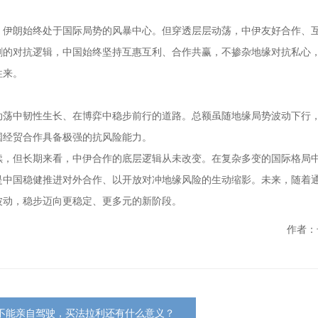
，伊朗始终处于国际局势的风暴中心。但穿透层层动荡，中伊友好合作、
割的对抗逻辑，中国始终坚持互惠互利、合作共赢，不掺杂地缘对抗私心
往来。
动荡中韧性生长、在博弈中稳步前行的道路。总额虽随地缘局势波动下行
国经贸合作具备极强的抗风险能力。
续，但长期来看，中伊合作的底层逻辑从未改变。在复杂多变的国际格局
是中国稳健推进对外合作、以开放对冲地缘风险的生动缩影。未来，随着
波动，稳步迈向更稳定、更多元的新阶段。
作者：
不能亲自驾驶，买法拉利还有什么意义？