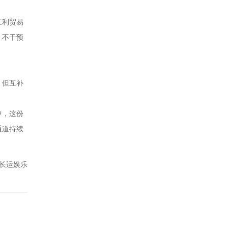
互利贸易
，不干预
，但互补
中，这份
通道持续
长运娱乐