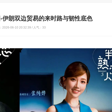
-伊朗双边贸易的来时路与韧性底色
2026-06-10 20:32:39 / 人气：33