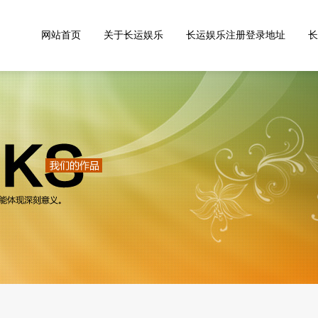
网站首页
关于长运娱乐
长运娱乐注册登录地址
长