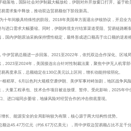
议平稳落地，国际社会对伊制裁大幅放松，伊朗对外开放窗口打开。鉴于欧
贸易需求集中释放，推动双边贸易额创下阶段新高。
，成为十年间极具特殊性的阶段。2018年美国单方面退出伊核协议，开启全
费与进口需求大幅萎缩。同时，伊朗跨境支付结算渠道受阻、贸易链路断
端，国内伊朗原油采购保持惯性稳定，最终形成进口额高于出口额的逆差
，中伊贸易总额进一步回落。2021至2022年，依托双边合作深化、区域
2023至2024年，美国接连出台针对性制裁法案，聚焦中伊无人机零
易再度承压，总额稳定在130亿美元以上区间，增长动能持续弱化。
后一根稻草。6月以色列大规模空袭伊朗、美伊军事对峙加剧，地区战争风
，大量工程承包、技术合作项目被迫放缓、暂停。受此影响，2025年中
%，出口、进口端同步萎缩，地缘风险对经贸合作的冲击彻底显现。
济增长、能源安全的全局影响较为有限，核心源于两大结构性优势。
额达45.47万亿元（约6.67万亿美元），而中伊双边贸易额占比不足千