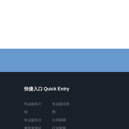
快捷入口 Quick Entry
长运娱乐介
长运娱乐优
绍
势
长运娱乐注
公司新闻
册登录地址
行业新闻