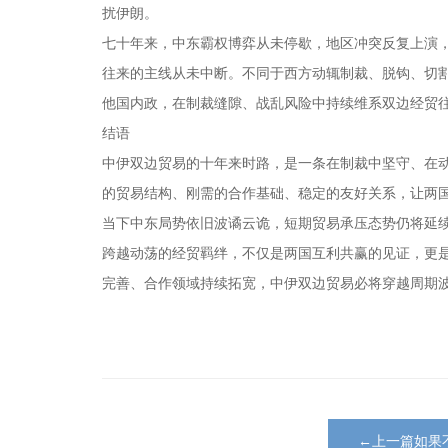
扰伊朗。
七十年来，中东霸权博弈从未停歇，地区冲突反复上演
往来的主线从未中断。不同于西方动辄制裁、脱钩、切
他国内政，在制裁缝隙、战乱风险中持续维系双边经贸
结语
中伊双边贸易的十年来时路，是一条在制裁中坚守、在
的贸易结构、刚需的合作基础、稳定的友好关系，让两
当下中东局势依旧波谲云诡，短期贸易承压态势仍将延
跨越动荡的经贸羁绊，不仅是两国互利共赢的见证，更
完善、合作领域持续拓宽，中伊双边贸易必将穿越周期
←上一篇如果