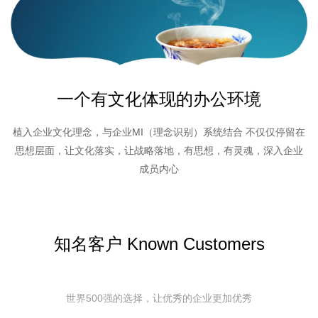
一个有文化体现的办公环境
植入企业文化理念，与企业MI（理念识别）系统结合 不仅仅停留在
思想层面，让文化落实，让战略落地，有思想，有灵魂，深入企业
成员内心
知名客户 Known Customers
世界500强的选择，让优秀的企业更加优秀