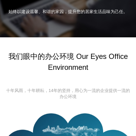
始终以建设温馨、和谐的家园，提升您的居家生活品味为己任。
我们眼中的办公环境 Our Eyes Office
Environment
十年风雨，十年耕耘，14年的坚持，用心为一流的企业提供一流的
办公环境