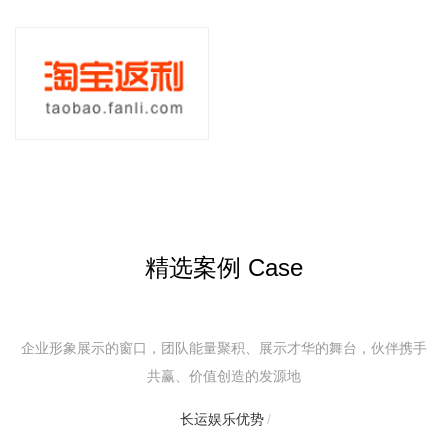
精选案例 Case
企业形象展示的窗口，团队能量聚积、展示才华的舞台，伙伴携手
共赢、价值创造的发源地
长运娱乐优势
/