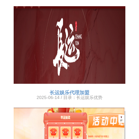
长运娱乐代理加盟
2025-06-14 / 目录：
长运娱乐优势