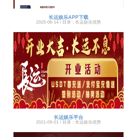
长运娱乐APP下载
2025-06-14 / 目录：
长运娱乐优势
长运娱乐平台
2021-09-01 / 目录：
长运娱乐优势