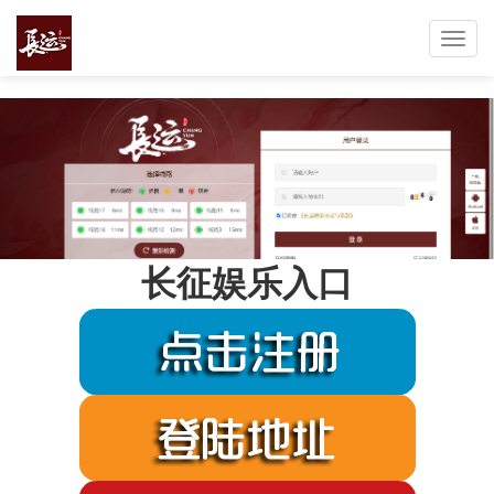
Toggl
navig
长征娱乐入口