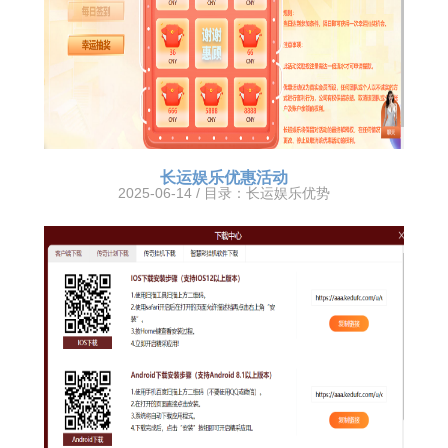
长运娱乐优惠活动
2025-06-14 / 目录：
长运娱乐优势